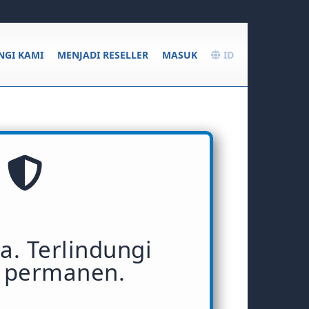
GI KAMI
MENJADI RESELLER
MASUK
ID
a. Terlindungi
a permanen.