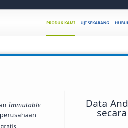
PRODUK KAMI
UJI SEKARANG
HUBUN
Data And
gan
Immutable
secar
perusahaan
gratis