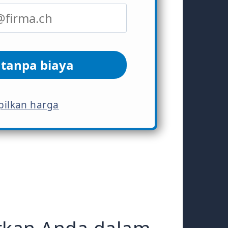
 tanpa biaya
ilkan harga
tkan Anda dalam