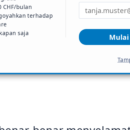
0 CHF/bulan
rgoyahkan terhadap
re
kapan saja
Mulai
Tamp
benar-benar menyelama