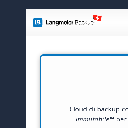
Cloud di backup c
immutabile™
per 