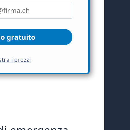
io gratuito
tra i prezzi
o di emergenza