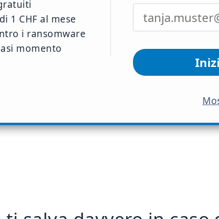
ratuiti
di 1 CHF al mese
ntro i ransomware
siasi momento
Iniz
Mos
 ti salva davvero in cas