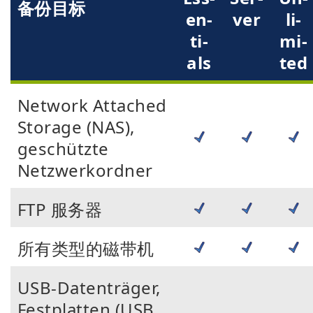
备份目标
en­
ver
li­
ti­
mi­
als
ted
Network Attached
Storage (NAS),
geschützte
Netzwerkordner
FTP 服务器
所有类型的磁带机
USB-Datenträger,
Festplatten (USB