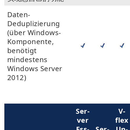
Daten-
Deduplizierung
(über Windows-
Komponente,
benötigt
mindestens
Windows Server
2012)
Ser­
V-
ver
flex
Ess­
Ser­
Un­