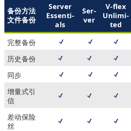
Ser­ver
V-flex
备份方法
Ser­
Ess­en­ti­
Un­li­mi­
文件备份
ver
als
ted
完整备份
历史备份
同步
增量式引
信
差动保险
丝