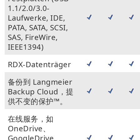
1.1/2.0/3.0-
Laufwerke, IDE,
PATA, SATA, SCSI,
SAS, FireWire,
IEEE1394)
RDX-Datenträger
备份到 Langmeier
Backup Cloud，提
供不变的保护™。
在线服务，如
OneDrive、
GoogleDrive、