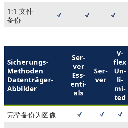
1:1 文件
备份
V-
Ser­
Sicherungs-
flex
ver
Methoden
Ser­
Un­
Ess­
Datenträger-
ver
li­
en­ti­
Abbilder
mi­
als
ted
完整备份为图像