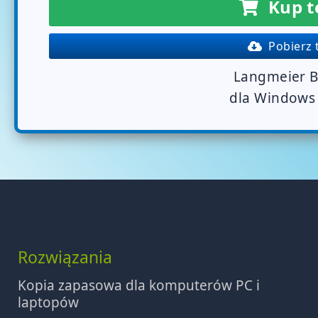
Kup t
Pobierz 
Langmeier 
dla Windows
Rozwiązania
Kopia zapasowa dla komputerów PC i
laptopów