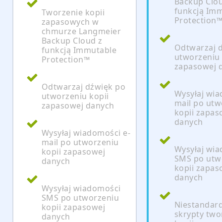
Backup Clo
funkcją Im
Tworzenie kopii
Protection
zapasowych w
chmurze Langmeier
Backup Cloud z
Odtwarzaj 
funkcją Immutable
utworzeniu 
Protection™
zapasowej 
Odtwarzaj dźwięk po
Wysyłaj wia
utworzeniu kopii
mail po utw
zapasowej danych
kopii zapas
danych
Wysyłaj wiadomości e-
mail po utworzeniu
Wysyłaj wi
kopii zapasowej
SMS po utw
danych
kopii zapas
danych
Wysyłaj wiadomości
SMS po utworzeniu
Niestandar
kopii zapasowej
skrypty two
danych