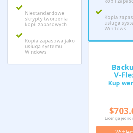
kopii zapa
Niestandardowe
Kopia zapa
skrypty tworzenia
usługa sys
kopii zapasowych
Windows
Kopia zapasowa jako
usługa systemu
Windows
Back
V‑Fle
Kup wer
$703.
Licencja jedn
Wybier