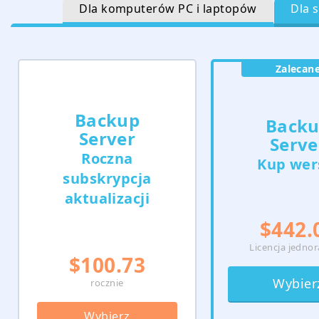
Dla komputerów PC i laptopów
Dla 
Zalecan
Backup
Back
Server
Serve
Roczna
Kup wer
subskrypcja
aktualizacji
$442.
Licencja jedno
$100.73
Wybier
rocznie
Wybierz