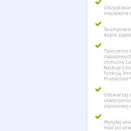
Odzyskiwan
niezależne 
Skompreso
kopia zapa
Tworzenie 
zapasowyc
chmurze L
Backup Clo
funkcją Im
Protection
Odtwarzaj 
utworzeniu
zapasowej 
Wysyłaj wi
mail po ut