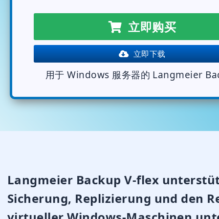
立即购买
立即下载
用于 Windows 服务器的 Langmeier Ba
Langmeier Backup V-flex unterstüt
Sicherung, Replizierung und den R
virtueller Windows-Maschinen unt