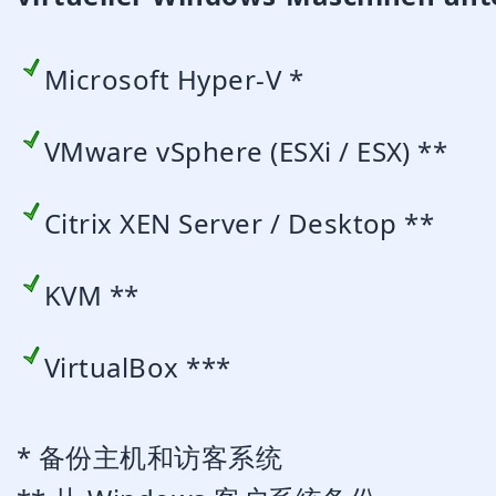
Microsoft Hyper-V *
VMware vSphere (ESXi / ESX) **
Citrix XEN Server / Desktop **
KVM **
VirtualBox ***
* 备份主机和访客系统