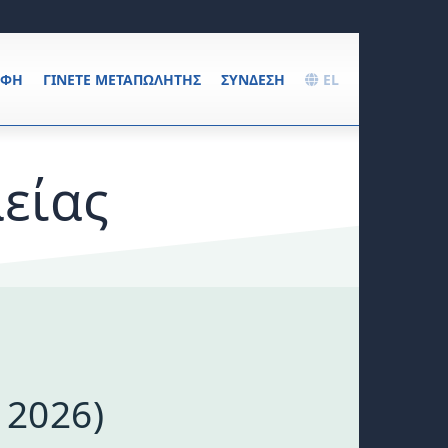
ΑΦΉ
ΓΊΝΕΤΕ ΜΕΤΑΠΩΛΗΤΉΣ
ΣΎΝΔΕΣΗ
EL
είας
 2026)