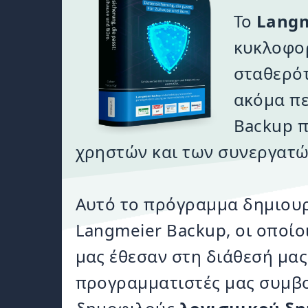
Το
Langm
κυκλοφορ
σταθερότ
ακόμα πε
Backup π
χρηστών και των συνεργατώ
Αυτό το πρόγραμμα δημιουρ
Langmeier Backup, οι οποίο
μας έθεσαν στη διάθεσή μας
προγραμματιστές μας συμβο