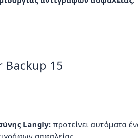
μιουργίας αντιγράφων ασφαλείας
.
r Backup 15
ύνης Langly:
προτείνει αυτόματα έν
ντιγράφων ασφαλείας