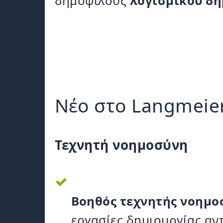
δημοφιλούς
λογισμικού δη
Νέο στο Langmeie
Τεχνητή νοημοσύνη
Βοηθός τεχνητής νοημοσ
εργασίες δημιουργίας α