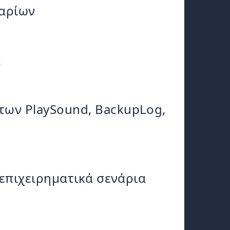
ναρίων
α
ων PlaySound, BackupLog,
 επιχειρηματικά σενάρια