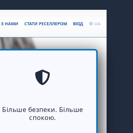
Я З НАМИ
СТАТИ РЕСЕЛЛЕРОМ
ВХІД
UA
Більше безпеки. Більше
спокою.