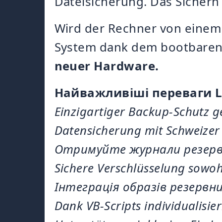
Dateisicherung. Das Sichern
Wird der Rechner von einem V
System dank dem bootbaren
neuer Hardware.
Найважливіші переваги L
Einzigartiger Backup-Schutz g
Datensicherung mit Schweizer 
Отримуйте журнали резерв
Sichere Verschlüsselung sowo
Інтеграція образів резервни
Dank VB-Scripts individualisi