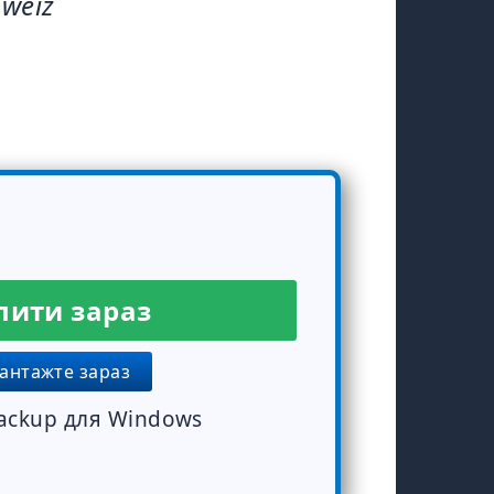
hweiz
ити зараз
антажте зараз
ackup для Windows