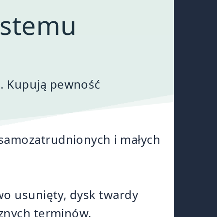
ystemu
h. Kupują pewność
 samozatrudnionych i małych
wo usunięty, dysk twardy
cznych terminów,