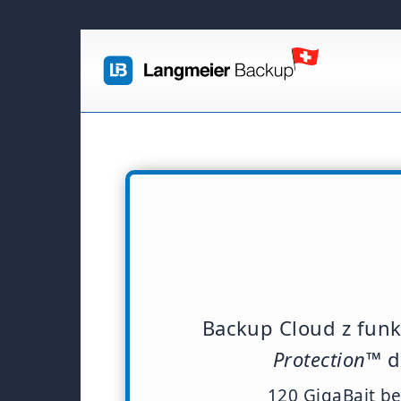
Backup Cloud z fun
Protection™
d
120 GigaBajt be