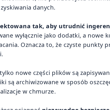
dzyskiwania danych.
jektowana tak, aby utrudnić ingere
ane wyłącznie jako dodatki, a nowe k
cania. Oznacza to, że czyste punkty p
i.
 tylko nowe części plików są zapisywan
liki są archiwizowane w sposób oszczę
kalizacje w chmurze.
ożesz osiągnąć
niezawodne bezpiecz