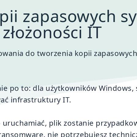
pii zapasowych s
złożoności IT
owania do tworzenia kopii zapasowyc
nie po to: dla użytkowników Windows,
ać infrastruktury IT.
ę uruchamiać, plik zostanie przypadko
e ransomware, nie potrzebujesz techni