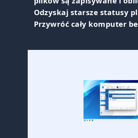
plików są zapisywane i obl
Odzyskaj starsze statusy p
Przywróć cały komputer be