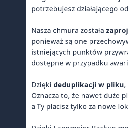
potrzebujesz działającego o
Nasza chmura została
zapro
ponieważ są one przechowyw
istniejących punktów przywra
dostępne w przypadku awari
Dzięki
deduplikacji w pliku
,
Oznacza to, że nawet duże p
a Ty płacisz tylko za nowe lo
Dzięki Langmeier Backup m