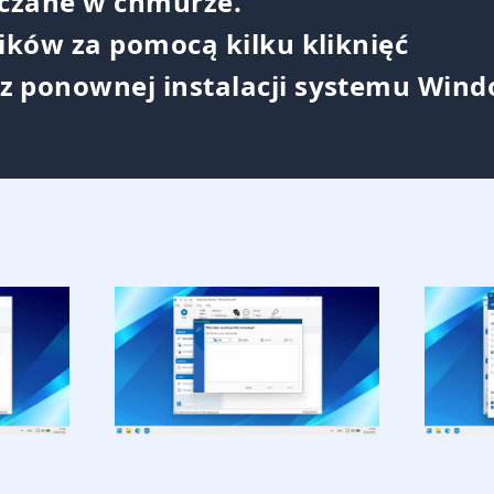
iczane w chmurze.
lików za pomocą kilku kliknięć
z ponownej instalacji systemu Win