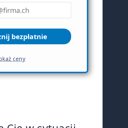
nij bezpłatnie
okaż ceny
 Cię w sytuacji