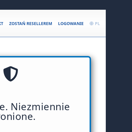
KT
ZOSTAŃ RESELLEREM
LOGOWANIE
PL
e. Niezmiennie
ronione.